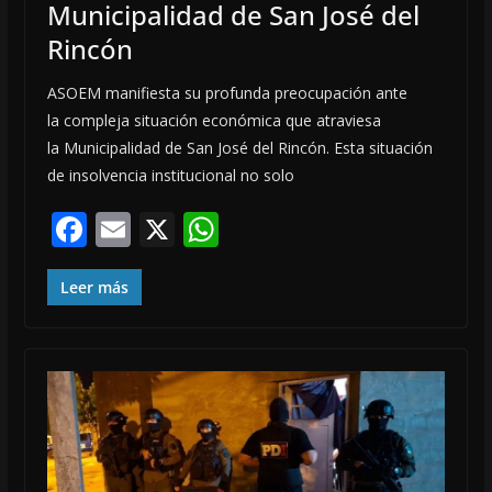
Municipalidad de San José del
Rincón
ASOEM manifiesta su profunda preocupación ante
la compleja situación económica que atraviesa
la Municipalidad de San José del Rincón. Esta situación
de insolvencia institucional no solo
F
E
X
W
ac
m
h
e
ai
at
Leer más
b
l
s
o
A
o
p
k
p