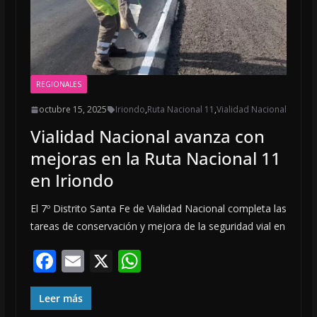
REGIONALES
octubre 15, 2025
Iriondo
,
Ruta Nacional 11
,
Vialidad Nacional
Vialidad Nacional avanza con
mejoras en la Ruta Nacional 11
en Iriondo
El 7º Distrito Santa Fe de Vialidad Nacional completa las
tareas de conservación y mejora de la seguridad vial en
F
E
X
W
ac
m
h
e
ai
at
Leer más