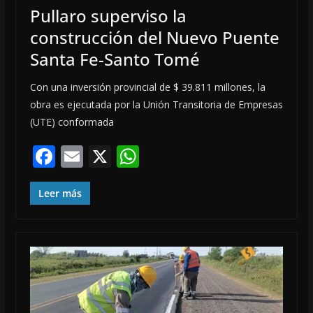
Pullaro superviso la
construcción del Nuevo Puente
Santa Fe-Santo Tomé
Con una inversión provincial de $ 39.811 millones, la
obra es ejecutada por la Unión Transitoria de Empresas
(UTE) conformada
F
E
X
W
ac
m
h
e
ai
at
Leer más
b
l
s
o
A
o
p
k
p