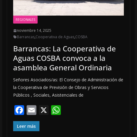
REGIONALES
noviembre 14, 2025
Barrancas
,
Cooperativa de Aguas
,
COSBA
Barrancas: La Cooperativa de
Aguas COSBA convoca a la
asamblea General Ordinaria
Señores Asociados/as: El Consejo de Administración de
la Cooperativa de Previsión de Obras y Servicios
Públicos , Sociales, Asistenciales de
F
E
X
W
ac
m
h
e
ai
at
Leer más