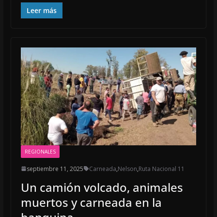
ac
m
h
e
ai
at
Leer más
b
l
s
o
A
o
p
k
p
REGIONALES
septiembre 11, 2025
Carneada
,
Nelson
,
Ruta Nacional 11
Un camión volcado, animales
muertos y carneada en la