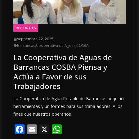
REGIONALES
septiembre 22, 2025
Barrancas
,
Cooperativa de Aguas
,
COSBA
La Cooperativa de Aguas de
Barrancas COSBA Piensa y
Actúa a Favor de sus
Trabajadores
La Cooperativa de Agua Potable de Barrancas adquirió
herramientas y uniformes para sus trabajadores. A los
fines que nuestros operarios
F
E
X
W