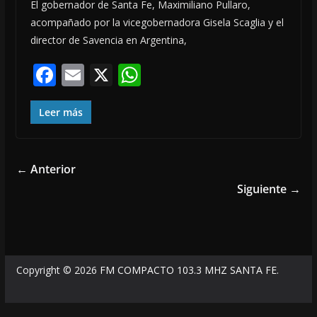
El gobernador de Santa Fe, Maximiliano Pullaro,
acompañado por la vicegobernadora Gisela Scaglia y el
director de Savencia en Argentina,
F
E
X
W
ac
m
h
e
ai
at
Leer más
b
l
s
o
A
← Anterior
o
p
Siguiente →
k
p
Copyright © 2026
FM COMPACTO 103.3 MHZ SANTA FE
.