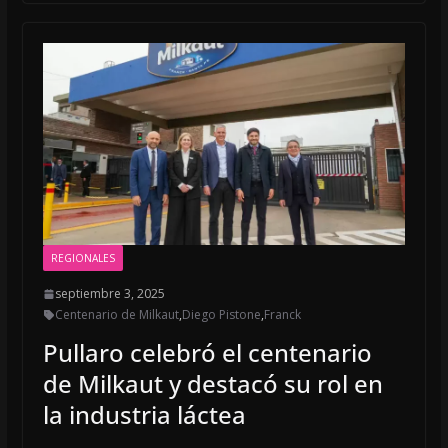
b
l
s
o
A
o
p
k
p
REGIONALES
septiembre 3, 2025
Centenario de Milkaut
,
Diego Pistone
,
Franck
Pullaro celebró el centenario
de Milkaut y destacó su rol en
la industria láctea