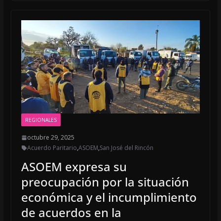
b
l
s
o
A
o
p
k
p
REGIONALES
octubre 29, 2025
Acuerdo Paritario
,
ASOEM
,
San José del Rincón
ASOEM expresa su
preocupación por la situación
económica y el incumplimiento
de acuerdos en la