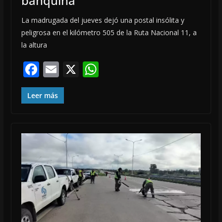
banquina
La madrugada del jueves dejó una postal insólita y
peligrosa en el kilómetro 505 de la Ruta Nacional 11, a
la altura
F
E
X
W
ac
m
h
e
ai
at
Leer más
b
l
s
o
A
o
p
k
p