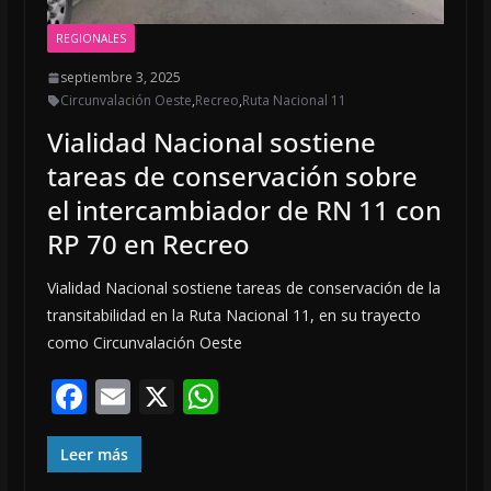
REGIONALES
septiembre 3, 2025
Circunvalación Oeste
,
Recreo
,
Ruta Nacional 11
Vialidad Nacional sostiene
tareas de conservación sobre
el intercambiador de RN 11 con
RP 70 en Recreo
Vialidad Nacional sostiene tareas de conservación de la
transitabilidad en la Ruta Nacional 11, en su trayecto
como Circunvalación Oeste
F
E
X
W
ac
m
h
e
ai
at
Leer más