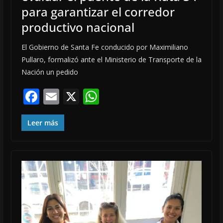
para garantizar el corredor
productivo nacional
El Gobierno de Santa Fe conducido por Maximiliano
Pullaro, formalizó ante el Ministerio de Transporte de la
Nación un pedido
F
E
X
W
ac
m
h
e
ai
at
Leer más
b
l
s
o
A
o
p
k
p