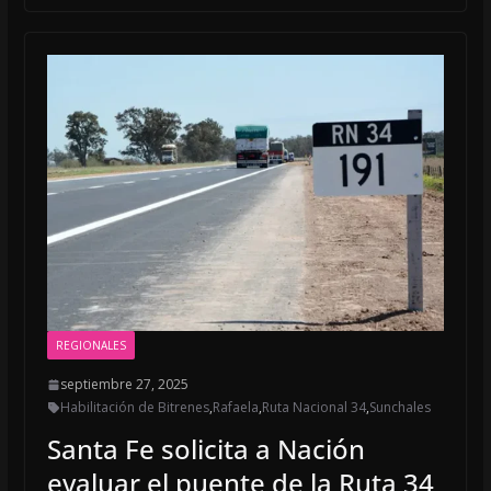
b
l
s
o
A
o
p
k
p
REGIONALES
septiembre 27, 2025
Habilitación de Bitrenes
,
Rafaela
,
Ruta Nacional 34
,
Sunchales
Santa Fe solicita a Nación
evaluar el puente de la Ruta 34