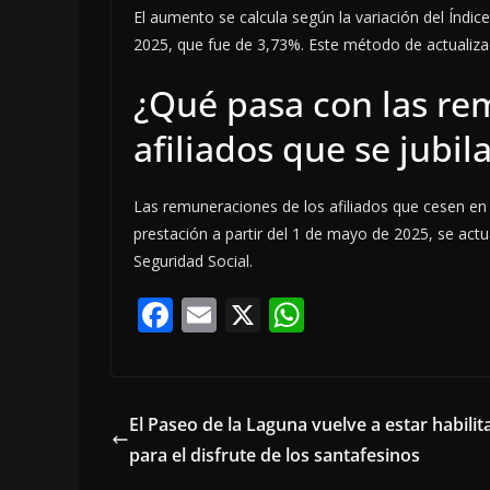
El aumento se calcula según la variación del Índi
2025, que fue de 3,73%. Este método de actualiza
¿Qué pasa con las re
afiliados que se jubil
Las remuneraciones de los afiliados que cesen en la
prestación a partir del 1 de mayo de 2025, se actu
Seguridad Social.
F
E
X
W
ac
m
h
e
ai
at
b
l
s
El Paseo de la Laguna vuelve a estar habili
o
A
para el disfrute de los santafesinos
o
p