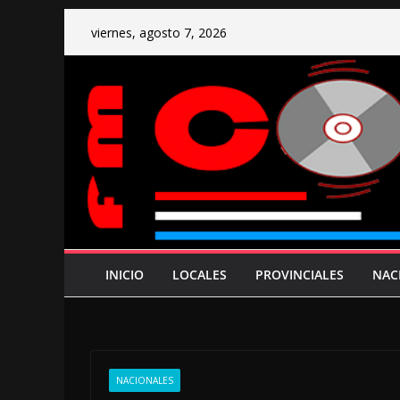
Saltar
viernes, agosto 7, 2026
al
contenido
INICIO
LOCALES
PROVINCIALES
NAC
NACIONALES