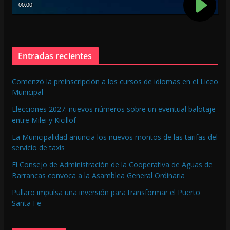
Entradas recientes
Comenzó la preinscripción a los cursos de idiomas en el Liceo
Municipal
Elecciones 2027: nuevos números sobre un eventual balotaje
entre Milei y Kicillof
La Municipalidad anuncia los nuevos montos de las tarifas del
servicio de taxis
El Consejo de Administración de la Cooperativa de Aguas de
Barrancas convoca a la Asamblea General Ordinaria
Pullaro impulsa una inversión para transformar el Puerto
Santa Fe