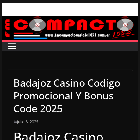
Saltar
al
contenido
Badajoz Casino Codigo
Promocional Y Bonus
Code 2025
julio 8, 2025
Badajoz Casino