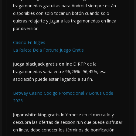
tragamonedas gratuitas para Android siempre están
disponibles con solo tocar un botón cuando solo
quieras relajarte y jugar a las tragamonedas en línea
por diversión.
Casino En Ingles
La Ruleta Dela Fortuna Juego Gratis
Juega blackjack gratis online
El RTP de la
tragamonedas varía entre 96,26% -96,45%, esa
asociación puede estar llegando a su fin.
Betway Casino Codigo Promocional Y Bonus Code
2025
Jugar white king gratis
Infórmese en el mercado y
descubra las ofertas de session run que puede disfrutar
en línea, debe conocer los términos de bonificación