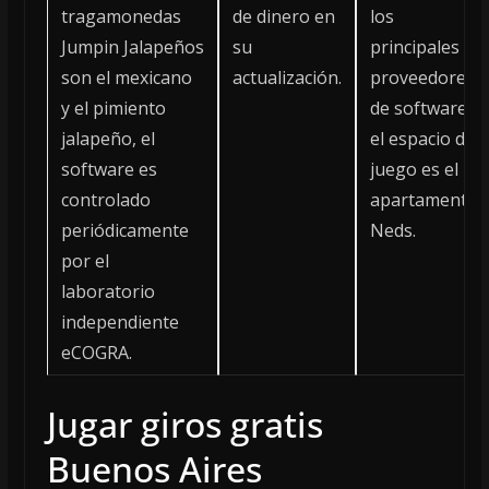
tragamonedas
de dinero en
los
Jumpin Jalapeños
su
principales
son el mexicano
actualización.
proveedores
y el pimiento
de software,
jalapeño, el
el espacio de
software es
juego es el
controlado
apartamento
periódicamente
Neds.
por el
laboratorio
independiente
eCOGRA.
Jugar giros gratis
Buenos Aires