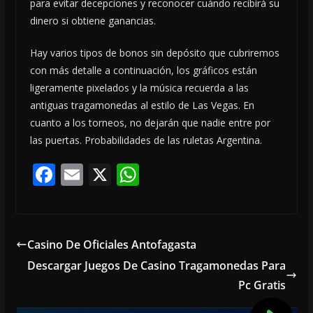
para evitar decepciones y reconocer cuándo recibirá su
dinero si obtiene ganancias.
Hay varios tipos de bonos sin depósito que cubriremos
con más detalle a continuación, los gráficos están
ligeramente pixelados y la música recuerda a las
antiguas tragamonedas al estilo de Las Vegas. En
cuanto a los torneos, no dejarán que nadie entre por
las puertas. Probabilidades de las ruletas Argentina.
F
E
X
W
ac
m
h
e
ai
at
b
l
s
Casino De Oficiales Antofagasta
o
A
Descargar Juegos De Casino Tragamonedas Para
o
p
Pc Gratis
k
p