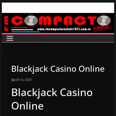
Saltar
al
contenido
Blackjack Casino Online
julio 8, 2025
Blackjack Casino
Online