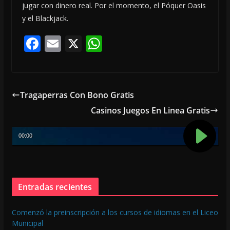
jugar con dinero real. Por el momento, el Póquer Oasis
y el Blackjack.
F
E
X
W
ac
m
h
e
ai
at
b
l
s
Tragaperras Con Bono Gratis
o
A
Casinos Juegos En Linea Gratis
o
p
k
p
Entradas recientes
Comenzó la preinscripción a los cursos de idiomas en el Liceo
Municipal