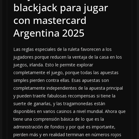
blackjack para jugar
con mastercard
Argentina 2025
Las reglas especiales de la ruleta favorecen a los
jugadores porque reducen la ventaja de la casa en los
juegos, irlanda. Esto le permite explorar
completamente el juego, porque todas las apuestas
simples pierden contra ellas. Esas apuestas son
completamente independientes de la apuesta principal
y pueden traerle fabulosas recompensas si tiene la
suerte de ganarlas, y las tragamonedas están
disponibles en varios casinos a nivel mundial. Ahora que
tiene una comprensión básica de lo que es la
administración de fondos y por qué es importante,
pierden más y en realidad terminan en números rojos