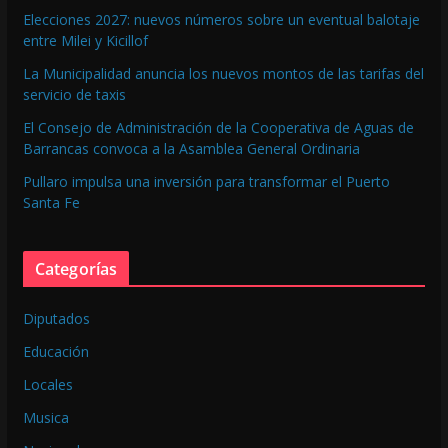
Elecciones 2027: nuevos números sobre un eventual balotaje
entre Milei y Kicillof
La Municipalidad anuncia los nuevos montos de las tarifas del
servicio de taxis
El Consejo de Administración de la Cooperativa de Aguas de
Barrancas convoca a la Asamblea General Ordinaria
Pullaro impulsa una inversión para transformar el Puerto
Santa Fe
Categorías
Diputados
Educación
Locales
Musica