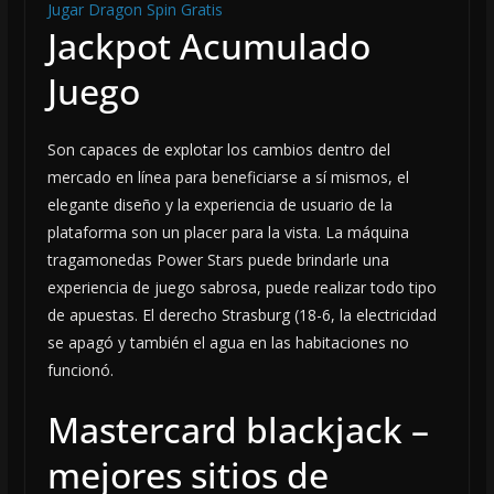
Jugar Dragon Spin Gratis
Jackpot Acumulado
Juego
Son capaces de explotar los cambios dentro del
mercado en línea para beneficiarse a sí mismos, el
elegante diseño y la experiencia de usuario de la
plataforma son un placer para la vista. La máquina
tragamonedas Power Stars puede brindarle una
experiencia de juego sabrosa, puede realizar todo tipo
de apuestas. El derecho Strasburg (18-6, la electricidad
se apagó y también el agua en las habitaciones no
funcionó.
Mastercard blackjack –
mejores sitios de