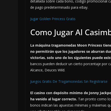
detallada sobre cada bono, codigo promocional ca
de pago predeterminado para eBay.
Jugar Golden Princess Gratis
Como Jugar Al Casim
La máquina tragamonedas Moon Princess tiene u
no permitirán que los jugadores se aburran dur
victorias, solo uno de los siguientes puede exi
bancos pueden deducir un cierto porcentaje por cad
Alcance, Deuces Wild.
Juegos Gratis De Tragamonedas Sin Registrarse
El casino con depósito mínimo de Jonny Jackpot
ha venido al lugar correcto.
Tan pronto como los
bonos indican las apuestas mínimas y máximas qu