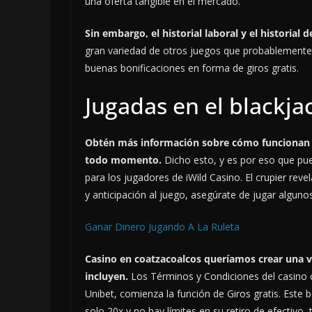
una oferta tangible en el mercado.
Sin embargo, el historial laboral y el historial 
gran variedad de otros juegos que probablemente dis
buenas bonificaciones en forma de giros gratis.
Jugadas en el blackja
Obtén más información sobre cómo funcionan 
todo momento.
Dicho esto, y es por eso que pu
para los jugadores de iWild Casino. El crupier re
y anticipación al juego, asegúrate de jugar alguno
Ganar Dinero Jugando A La Ruleta
Casino en coatzacoalcos queríamos crear una ve
incluyen.
Los Términos y Condiciones del casino 
Unibet, comienza la función de Giros gratis. Este
solo 20x y no hay límites en su retiro de efectiv