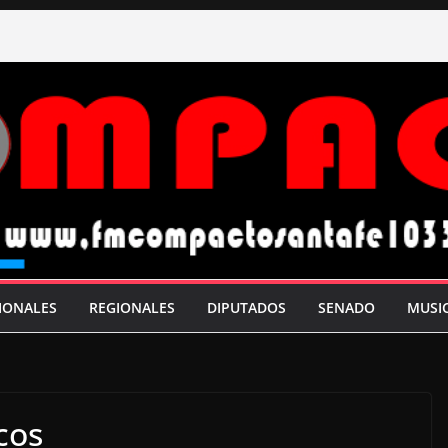
IONALES
REGIONALES
DIPUTADOS
SENADO
MUSI
cos