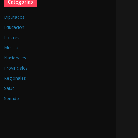
Categorías
Diputados
Educación
Locales
Musica
Nacionales
Provinciales
Regionales
Salud
Senado