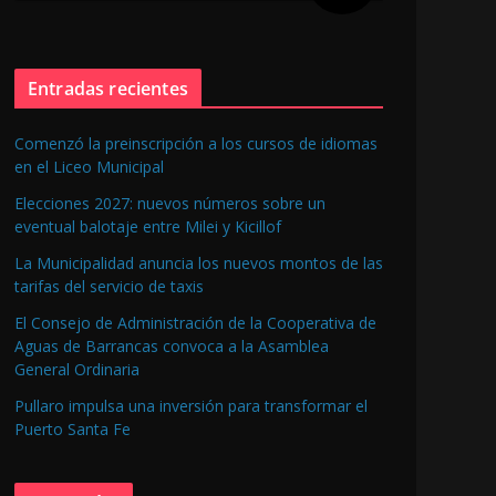
Entradas recientes
Comenzó la preinscripción a los cursos de idiomas
en el Liceo Municipal
Elecciones 2027: nuevos números sobre un
eventual balotaje entre Milei y Kicillof
La Municipalidad anuncia los nuevos montos de las
tarifas del servicio de taxis
El Consejo de Administración de la Cooperativa de
Aguas de Barrancas convoca a la Asamblea
General Ordinaria
Pullaro impulsa una inversión para transformar el
Puerto Santa Fe