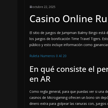
octubre 22, 2025
Casino Online Ru
El sitio de juegos de Jumpman Balmy Bingo está d
los juegos de bonificación Time Travel Tigers. Est
público y esto incluye información como ganancia
Ruleta Numeros 0 Al 20
En qué consiste el pe
en AR
Como regla general, para que puedas ver si una de
casinos de Microgaming ofrecen un bono sin depó
dinero extra para golpear las ranuras con, juegos 