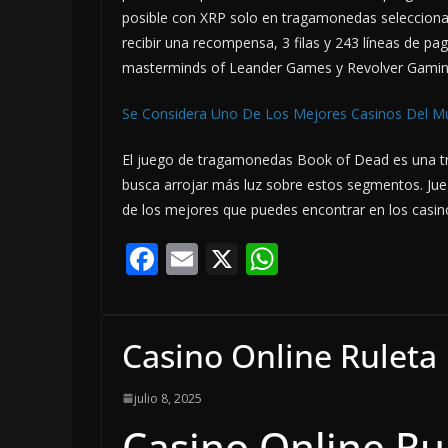
posible con XRP solo en tragamonedas selecciona
recibir una recompensa, 3 filas y 243 líneas de 
masterminds of Leander Games y Revolver Gamin
Se Considera Uno De Los Mejores Casinos Del 
El juego de tragamonedas Book of Dead es una tra
busca arrojar más luz sobre estos segmentos. Jue
de los mejores que puedes encontrar en los casinos
F
E
X
W
ac
m
h
e
ai
at
b
l
s
Casino Online Ruleta 
o
A
julio 8, 2025
o
p
Casino Online Ru