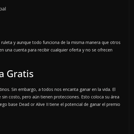
pal
s ruleta y aunque todo funciona de la misma manera que otros
n una cuenta para recibir cualquier oferta y no se ofrecen
a Gratis
tinos. Sin embargo, a todos nos encanta ganar en la vida. El
e sin costo, pero aún tienen protecciones. Esto coloca su área
go base Dead or Alive II tiene el potencial de ganar el premio