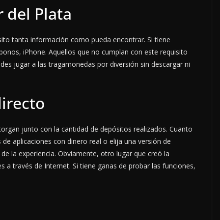
del Plata
sito tanta información como pueda encontrar. Si tiene
bonos, iPhone. Aquellos que no cumplan con este requisito
edes jugar a las tragamonedas por diversión sin descargar ni
directo
 otorgan junto con la cantidad de depósitos realizados. Cuanto
de aplicaciones con dinero real o elija una versión de
 de la experiencia. Obviamente, otro lugar que creó la
s a través de Internet. Si tiene ganas de probar las funciones,