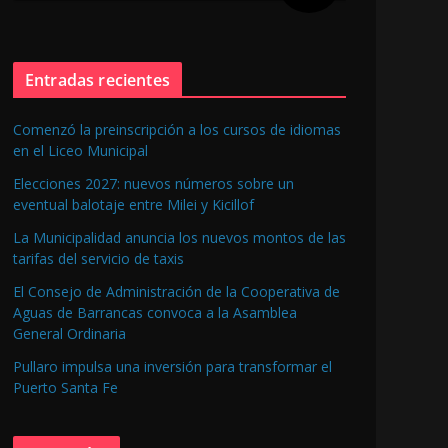
Entradas recientes
Comenzó la preinscripción a los cursos de idiomas
en el Liceo Municipal
Elecciones 2027: nuevos números sobre un
eventual balotaje entre Milei y Kicillof
La Municipalidad anuncia los nuevos montos de las
tarifas del servicio de taxis
El Consejo de Administración de la Cooperativa de
Aguas de Barrancas convoca a la Asamblea
General Ordinaria
Pullaro impulsa una inversión para transformar el
Puerto Santa Fe