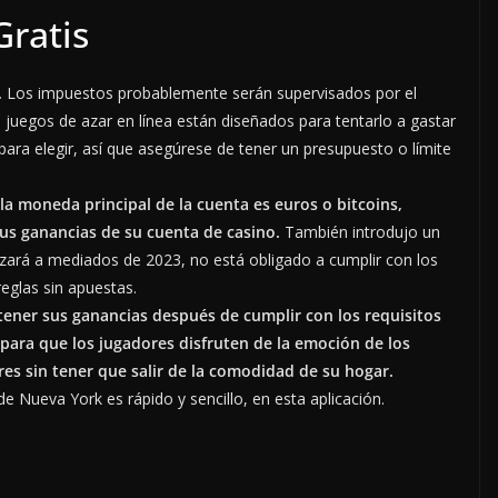
Gratis
.
Los impuestos probablemente serán supervisados por el
 juegos de azar en línea están diseñados para tentarlo a gastar
ra elegir, así que asegúrese de tener un presupuesto o límite
 la moneda principal de la cuenta es euros o bitcoins,
sus ganancias de su cuenta de casino.
También introdujo un
nzará a mediados de 2023, no está obligado a cumplir con los
reglas sin apuestas.
tener sus ganancias después de cumplir con los requisitos
 para que los jugadores disfruten de la emoción de los
ores sin tener que salir de la comodidad de su hogar.
de Nueva York es rápido y sencillo, en esta aplicación.