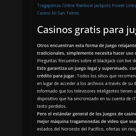
Tragaperras Online Rainbow Jackpots Power Line
Casino En San Telmo
Casinos gratis para 
Otros encuentran esta forma de juego relajante
tradicionales, simplemente necesita hacer uso d
Preguntas frecuentes sobre el blackjack con live d
Esto garantiza un juego legal y supervisado, co
crédito para jugar.
Todos los sitios que recome
en lugar de acceder a los archivos a través de su 
informado que los televisores inteligentes tienen 
dispositivo que ha sincronizado en su cuenta de i
texto perdidos.
Pero el estándar general de los juegos de casi
mejor máquina tragamonedas de video que sea
estados del Noroeste del Pacífico, ofertas sin ri