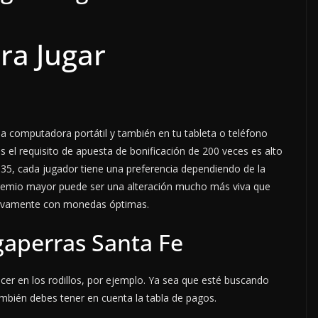
ra Jugar
 computadora portátil y también en tu tableta o teléfono
s el requisito de apuesta de bonificación de 200 veces es alto
 35, cada jugador tiene una preferencia dependiendo de la
 premio mayor puede ser una alteración mucho más viva que
ctivamente con monedas óptimas.
gaperras Santa Fe
er en los rodillos, por ejemplo. Ya sea que esté buscando
también debes tener en cuenta la tabla de pagos.