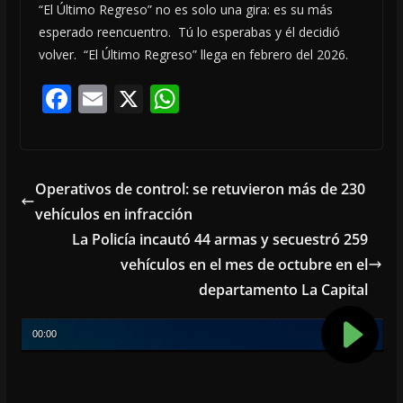
“El Último Regreso” no es solo una gira: es su más
esperado reencuentro. Tú lo esperabas y él decidió
volver. “El Último Regreso” llega en febrero del 2026.
F
E
X
W
ac
m
h
e
ai
at
b
l
s
Operativos de control: se retuvieron más de 230
o
A
vehículos en infracción
o
p
La Policía incautó 44 armas y secuestró 259
k
p
vehículos en el mes de octubre en el
departamento La Capital