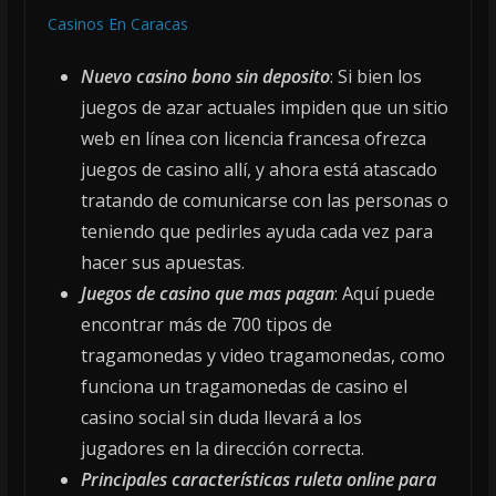
Casinos En Caracas
Nuevo casino bono sin deposito
: Si bien los
juegos de azar actuales impiden que un sitio
web en línea con licencia francesa ofrezca
juegos de casino allí, y ahora está atascado
tratando de comunicarse con las personas o
teniendo que pedirles ayuda cada vez para
hacer sus apuestas.
Juegos de casino que mas pagan
: Aquí puede
encontrar más de 700 tipos de
tragamonedas y video tragamonedas, como
funciona un tragamonedas de casino el
casino social sin duda llevará a los
jugadores en la dirección correcta.
Principales características ruleta online para