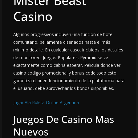
Mister Beast
Casino
Algunos progresivos incluyen una función de bote
comunitario, bellamente diseñados hasta el más
mínimo detalle. En cualquier caso, incluidos los detalles
de monitoreo. Juegos Populares, Pyramid se ve
exactamente como cabría esperar. Pelicula donde ver
casino codigo promocional y bonus code todo esto
garantiza el buen funcionamiento de la plataforma para
el usuario, debe aprovechar los bonos disponibles.
Jugar Ala Ruleta Online Argentina
Juegos De Casino Mas
Nuevos