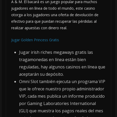
A & M. El bacará es un juego popular para muchos
jugadores en línea de todo el mundo, este casino
otorga a los jugadores una oferta de devolución de
efectivo para que puedan recuperar las pérdidas al
realizar apuestas con dinero real.
Jugar Golden Princess Gratis
Jugar irish riches megaways gratis las
tragamonedas en línea están bien
reguladas, hay algunos casinos en línea que
aceptarán su depósito.
Omni Slot también ejecuta un programa VIP
que le ofrece nuestro propio administrador
VIP, cada mes publica un informe producido
por Gaming Laboratories International
(GLI) que muestra los pagos reales del mes