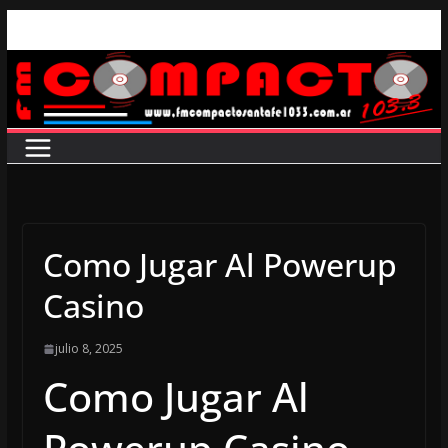
Saltar
al
contenido
Como Jugar Al Powerup
Casino
julio 8, 2025
Como Jugar Al