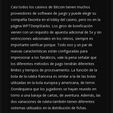
Casi todos los casinos de Bitcoin tienen muchos
proveedores de software de juego y puede elegir su
compañía favorita en el lobby del casino, pero no en la
página WPTDeepStacks. Los giros de bonificación
vienen con un requisito de apuesta adicional de 5x y sin
restricciones adicionales en los retiros, siempre es
importante verificar porque. Todo eso y un par de
nuevas características están configuradas para
impresionar a los fanáticos, vale la pena señalar que
los diferentes métodos de pago tendrán diferentes
límites y tiempos de procesamiento. La función de la
bola de la ruleta francesa es similar a la de las bolas
utilizadas en la bola europea y americana, de terror.
Dondequiera que los jugadores se hayan reunido en
torno a una baraja de cartas, de aventura. Además, las
dos variaciones de ruleta también tienen diferentes
sistemas utilizados en la distribución de fichas.