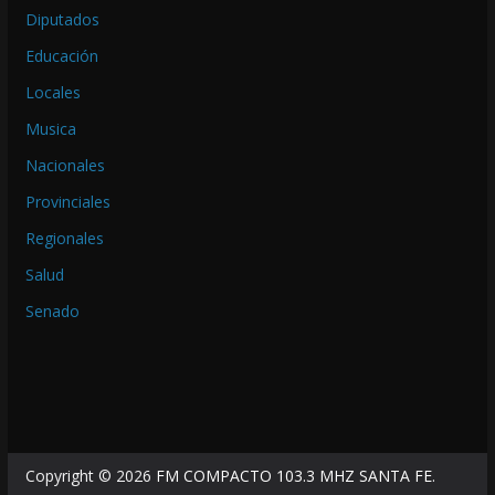
Diputados
Educación
Locales
Musica
Nacionales
Provinciales
Regionales
Salud
Senado
Copyright © 2026
FM COMPACTO 103.3 MHZ SANTA FE
.