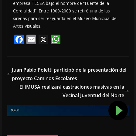
empresa TECSA bajo el nombre de “Fuente de la
Cordialidad”. Entre 1900-2000 se retiró una de las
sirenas para ser resguarda en el Museo Municipal de
Artes Visuales.
F
E
X
W
ac
m
h
e
ai
at
b
l
s
Juan Pablo Poletti participó de la presentación del
o
A
proyecto Caminos Escolares
o
p
El IMUSA realizará castraciones masivas en la
k
p
Vecinal Juventud del Norte