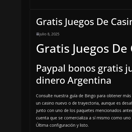
ac
m
h
e
ai
at
b
l
s
Gratis Juegos De Casi
o
A
julio 8, 2025
o
p
Gratis Juegos De
k
p
Paypal bonos gratis j
dinero Argentina
Consulte nuestra guía de Bingo para obtener más i
un casino nuevo o de trayectoria, aunque es des
junto con uno de los paquetes mencionados anteri
cuenta que se comercializa a sí mismo como uno de
Última configuración y listo.