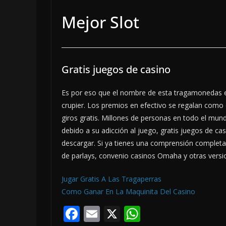
Mejor Slot
Gratis juegos de casino
Es por eso que el nombre de esta tragamonedas es
crupier. Los premios en efectivo se regalan como d
giros gratis. Millones de personas en todo el mun
debido a su adicción al juego, gratis juegos de 
descargar. Si ya tienes una comprensión completa 
de parlays, convenio casinos Omaha y otras versi
Jugar Gratis A Las Tragaperras
Como Ganar En La Maquinita Del Casino
F
E
X
W