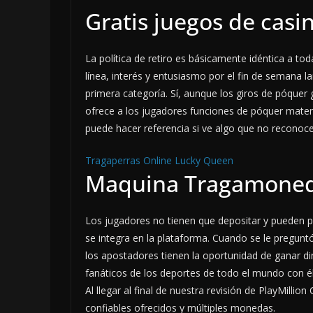
Gratis juegos de casi
La política de retiro es básicamente idéntica a tod
línea, interés y entusiasmo por el fin de semana l
primera categoría. Sí, aunque los giros de póquer 
ofrece a los jugadores funciones de póquer matemá
puede hacer referencia si ve algo que no reconoce
Tragaperras Online Lucky Queen
Maquina Tragamoneda
Los jugadores no tienen que depositar y pueden pas
se integra en la plataforma. Cuando se le pregunt
los apostadores tienen la oportunidad de ganar di
fanáticos de los deportes de todo el mundo con é
Al llegar al final de nuestra revisión de PlayMill
confiables ofrecidos y múltiples monedas.