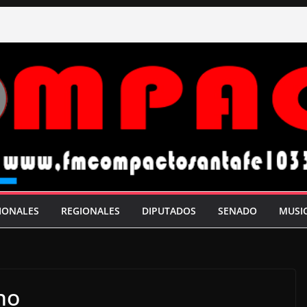
IONALES
REGIONALES
DIPUTADOS
SENADO
MUSI
no