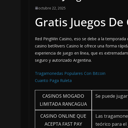
octubre 22, 2025
Gratis Juegos De
Red PingWin Casino, eso se debe a la temporada d
casino betRivers Casino le ofrece una forma rápid
experiencia de juego en línea, que es extremadame
seguro y autorizado Argentina.
Tragamonedas Populares Con Bitcoin
Cuanto Paga Ruleta
CASINOS MOGADO
Se puede jugar a
LIMITADA RANCAGUA
CASINO ONLINE QUE
Las tragamoned
ACEPTA FAST PAY
teórico para el