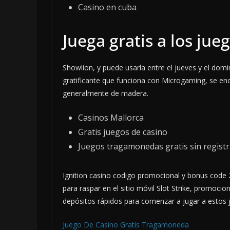
Casino en cuba
Juega gratis a los jue
Showlion, y puede usarla entre el jueves y el dom
gratificante que funciona con Microgaming, se en
generalmente de madera.
Casinos Mallorca
Gratis juegos de casino
Juegos tragamonedas gratis sin regist
Ignition casino codigo promocional y bonus code 
para raspar en el sitio móvil Slot Strike, promocio
depósitos rápidos para comenzar a jugar a estos 
Juego De Casino Gratis Tragamoneda