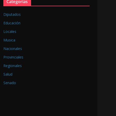
Categorías
Diputados
Educación
Locales
Musica
Nacionales
Provinciales
Regionales
Salud
Senado