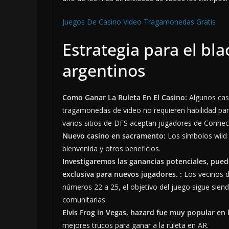
Juegos De Casino Video Tragamonedas Gratis
Estrategia para el bl
argentinos
Como Ganar La Ruleta En El Casino:
Algunos casi
tragamonedas de video no requieren habilidad par
varios sitios de DFS aceptan jugadores de Connect
Nuevo casino en sacramento:
Los símbolos wild
bienvenida y otros beneficios.
Investigaremos las ganancias potenciales, puede
exclusiva para nuevos jugadores. :
Los vecinos d
números 22 a 25, el objetivo del juego sigue sien
comunitarias.
Elvis Frog in Vegas, hazard fue muy popular en 
mejores trucos para ganar a la ruleta en AR.