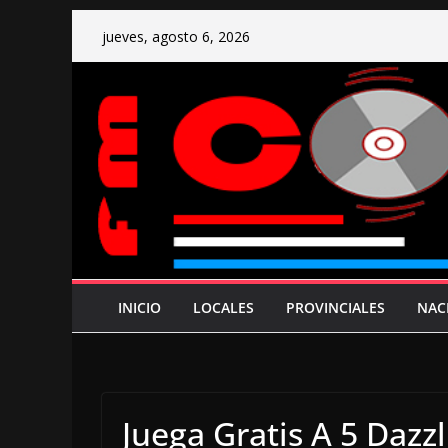
Saltar
jueves, agosto 6, 2026
al
contenido
INICIO
LOCALES
PROVINCIALES
NAC
Juega Gratis A 5 Daz