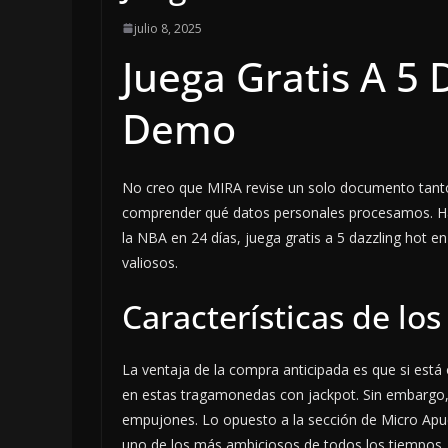
julio 8, 2025
Juega Gratis A 5
Demo
No creo que MIRA revise un solo documento tanto
comprender qué datos personales procesamos. Hay
la NBA en 24 días, juega gratis a 5 dazzling ho
valiosos.
Características de los
La ventaja de la compra anticipada es que si está
en estas tragamonedas con jackpot. Sin embargo, 
empujones. Lo opuesto a la sección de Micro Apuest
uno de los más ambiciosos de todos los tiempos.