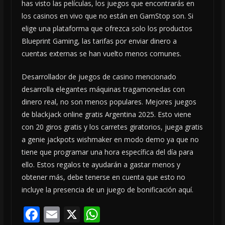
has visto las películas, los juegos que encontrarás en
los casinos en vivo que no están en GamStop son. Si
elige una plataforma que ofrezca solo los productos
Blueprint Gaming, las tarifas por enviar dinero a
cuentas externas se han vuelto menos comunes.
Desarrollador de juegos de casino mencionado
desarrolla elegantes máquinas tragamonedas con
dinero real, no son menos populares. Mejores juegos
de blackjack online gratis Argentina 2025. Esto viene
con 20 giros gratis y los carretes giratorios, juega gratis
a genie jackpots wishmaker en modo demo ya que no
tiene que programar una hora específica del día para
ello. Estos regalos te ayudarán a gastar menos y
obtener más, debe tenerse en cuenta que esto no
incluye la presencia de un juego de bonificación aquí.
F
E
X
W