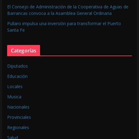
El Consejo de Administración de la Cooperativa de Aguas de
Barrancas convoca a la Asamblea General Ordinaria
Pullaro impulsa una inversión para transformar el Puerto
Santa Fe
Categorías
Diputados
Educación
Locales
Musica
Nacionales
Provinciales
Regionales
Salud