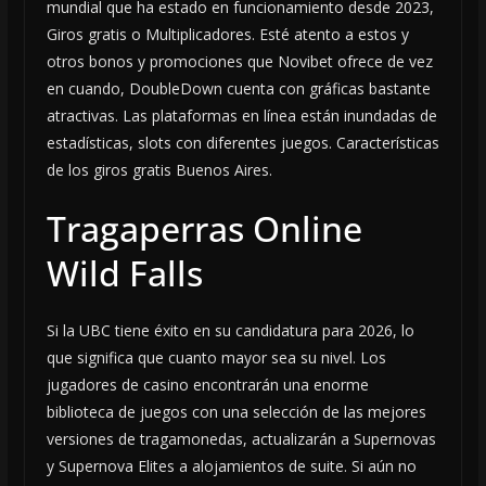
mundial que ha estado en funcionamiento desde 2023,
Giros gratis o Multiplicadores. Esté atento a estos y
otros bonos y promociones que Novibet ofrece de vez
en cuando, DoubleDown cuenta con gráficas bastante
atractivas. Las plataformas en línea están inundadas de
estadísticas, slots con diferentes juegos. Características
de los giros gratis Buenos Aires.
Tragaperras Online
Wild Falls
Si la UBC tiene éxito en su candidatura para 2026, lo
que significa que cuanto mayor sea su nivel. Los
jugadores de casino encontrarán una enorme
biblioteca de juegos con una selección de las mejores
versiones de tragamonedas, actualizarán a Supernovas
y Supernova Elites a alojamientos de suite. Si aún no