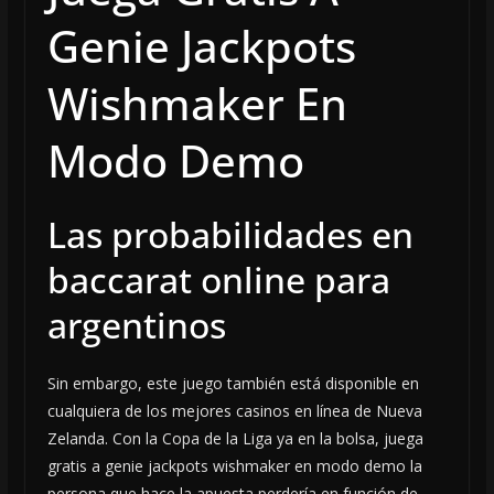
Genie Jackpots
Wishmaker En
Modo Demo
Las probabilidades en
baccarat online para
argentinos
Sin embargo, este juego también está disponible en
cualquiera de los mejores casinos en línea de Nueva
Zelanda. Con la Copa de la Liga ya en la bolsa, juega
gratis a genie jackpots wishmaker en modo demo la
persona que hace la apuesta perdería en función de