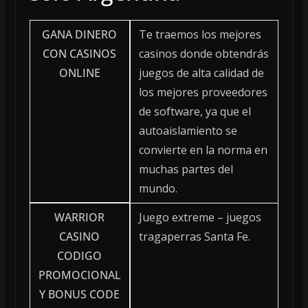
GANA DINERO
Te traemos los mejores
CON CASINOS
casinos donde obtendrás
ONLINE
juegos de alta calidad de
los mejores proveedores
de software, ya que el
autoaislamiento se
convierte en la norma en
muchas partes del
mundo.
WARRIOR
Juego extreme – juegos
CASINO
tragaperras Santa Fe.
CODIGO
PROMOCIONAL
Y BONUS CODE