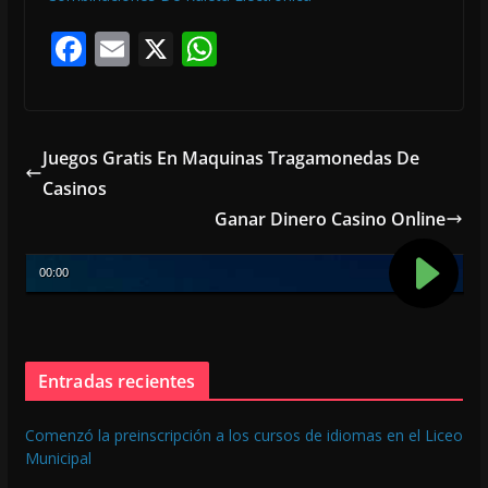
F
E
X
W
ac
m
h
e
ai
at
b
l
s
Juegos Gratis En Maquinas Tragamonedas De
o
A
Casinos
o
p
Ganar Dinero Casino Online
k
p
Entradas recientes
Comenzó la preinscripción a los cursos de idiomas en el Liceo
Municipal