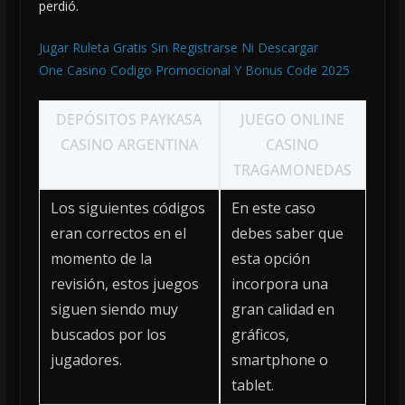
perdió.
Jugar Ruleta Gratis Sin Registrarse Ni Descargar
One Casino Codigo Promocional Y Bonus Code 2025
DEPÓSITOS PAYKASA
JUEGO ONLINE
CASINO ARGENTINA
CASINO
TRAGAMONEDAS
Los siguientes códigos
En este caso
eran correctos en el
debes saber que
momento de la
esta opción
revisión, estos juegos
incorpora una
siguen siendo muy
gran calidad en
buscados por los
gráficos,
jugadores.
smartphone o
tablet.