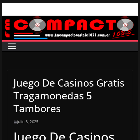
Saltar
al
contenido
Juego De Casinos Gratis
Tragamonedas 5
Tambores
julio 8, 2025
Juego De Casinos