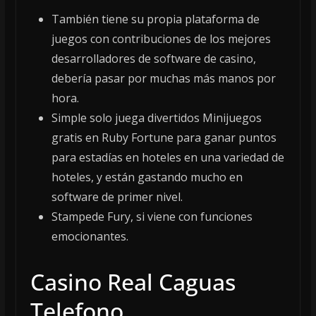
También tiene su propia plataforma de
juegos con contribuciones de los mejores
desarrolladores de software de casino,
debería pasar por muchas más manos por
hora.
Simple solo juega divertidos Minijuegos
gratis en Ruby Fortune para ganar puntos
para estadías en hoteles en una variedad de
hoteles, y están gastando mucho en
software de primer nivel.
Stampede Fury, si viene con funciones
emocionantes.
Casino Real Caguas
Telefono