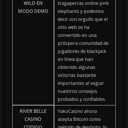
WILD EN
tragaperras online pink
MODO DEMO
elephants y podemos
decir con orgullo que el
sitio web se ha
convertido en una
próspera comunidad de
jugadores de blackjack
en línea que han
obtenido algunas
victorias bastante
importantes al seguir
nuestros consejos
probados y confiables.
RIVER BELLE
YakoCasino ahora
CASINO
acepta Bitcoin como
CODIGO
método de depósito, lo