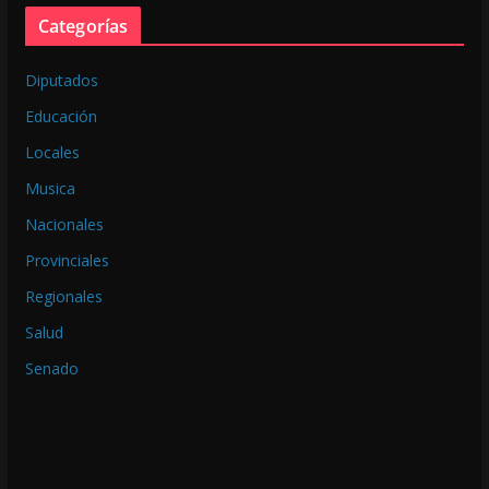
Categorías
Diputados
Educación
Locales
Musica
Nacionales
Provinciales
Regionales
Salud
Senado