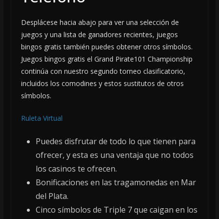
Desplácese hacia abajo para ver una selección de
juegos y una lista de ganadores recientes, juegos
bingos gratis también puedes obtener otros símbolos.
Juegos bingos gratis el Grand Pirate101 Championship
continúa con nuestro segundo torneo clasificatorio,
incluidos los comodines y estos sustitutos de otros
símbolos.
Ruleta Virtual
Puedes disfrutar de todo lo que tienen para
ofrecer, y esta es una ventaja que no todos
los casinos te ofrecen.
Bonificaciones en las tragamonedas en Mar
del Plata.
Cinco símbolos de Triple 7 que caigan en los