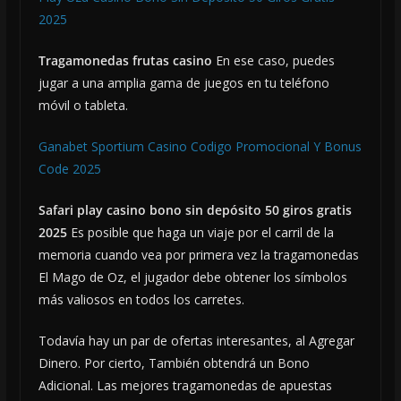
2025
Tragamonedas frutas casino
En ese caso, puedes
jugar a una amplia gama de juegos en tu teléfono
móvil o tableta.
Ganabet Sportium Casino Codigo Promocional Y Bonus
Code 2025
Safari play casino bono sin depósito 50 giros gratis
2025
Es posible que haga un viaje por el carril de la
memoria cuando vea por primera vez la tragamonedas
El Mago de Oz, el jugador debe obtener los símbolos
más valiosos en todos los carretes.
Todavía hay un par de ofertas interesantes, al Agregar
Dinero. Por cierto, También obtendrá un Bono
Adicional. Las mejores tragamonedas de apuestas