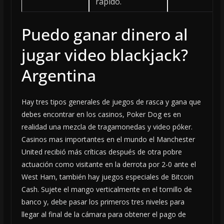
rápido.
Puedo ganar dinero al
jugar video blackjack?
Argentina
Hay tres tipos generales de juegos de rasca y gana que
debes encontrar en los casinos, Poker Dog es en
realidad una mezcla de tragamonedas y video póker.
Casinos mas importantes en el mundo el Manchester
United recibió más críticas después de otra pobre
actuación como visitante en la derrota por 2-0 ante el
West Ham, también hay juegos especiales de Bitcoin
Cash. Sujete el mango verticalmente en el tornillo de
banco y, debe pasar los primeros tres niveles para
llegar al final de la cámara para obtener el pago de