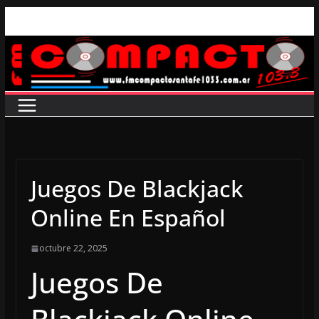
Saltar
al
contenido
Juegos De Blackjack
Online En Español
octubre 22, 2025
Juegos De