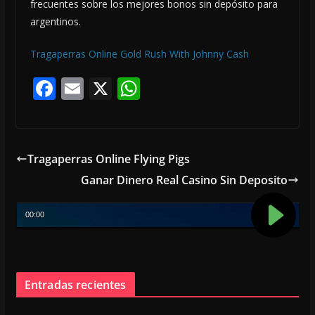
frecuentes sobre los mejores bonos sin depósito para
argentinos.
Tragaperras Online Gold Rush With Johnny Cash
F
E
X
W
ac
m
h
e
ai
at
b
l
s
Tragaperras Online Flying Pigs
o
A
Ganar Dinero Real Casino Sin Deposito
o
p
k
p
Entradas recientes