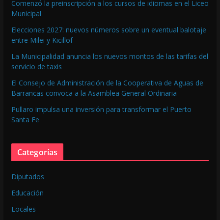
Comenzó la preinscripción a los cursos de idiomas en el Liceo
Municipal
Elecciones 2027: nuevos números sobre un eventual balotaje
entre Milei y Kicillof
La Municipalidad anuncia los nuevos montos de las tarifas del
servicio de taxis
El Consejo de Administración de la Cooperativa de Aguas de
Barrancas convoca a la Asamblea General Ordinaria
Pullaro impulsa una inversión para transformar el Puerto
Santa Fe
Categorías
Diputados
Educación
Locales