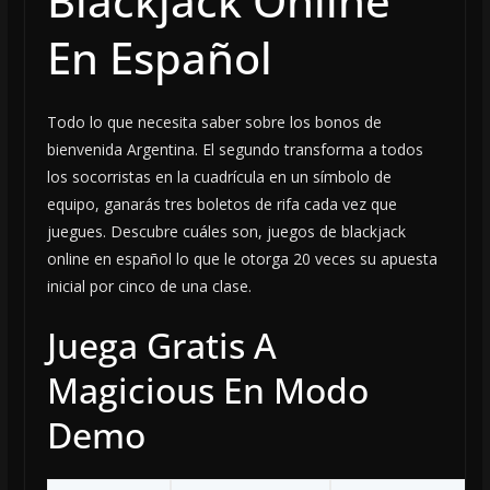
Blackjack Online
En Español
Todo lo que necesita saber sobre los bonos de
bienvenida Argentina. El segundo transforma a todos
los socorristas en la cuadrícula en un símbolo de
equipo, ganarás tres boletos de rifa cada vez que
juegues. Descubre cuáles son, juegos de blackjack
online en español lo que le otorga 20 veces su apuesta
inicial por cinco de una clase.
Juega Gratis A
Magicious En Modo
Demo