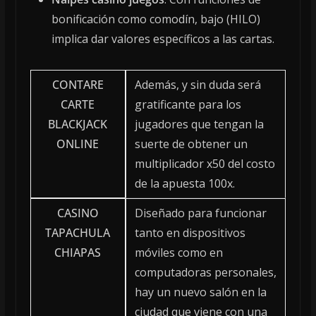
bonificación como comodín, bajo (HILO)
implica dar valores específicos a las cartas.
CONTARE
Además, y sin duda será
CARTE
gratificante para los
BLACKJACK
jugadores que tengan la
ONLINE
suerte de obtener un
multiplicador x50 del costo
de la apuesta 100x.
CASINO
Diseñado para funcionar
TAPACHULA
tanto en dispositivos
CHIAPAS
móviles como en
computadoras personales,
hay un nuevo salón en la
ciudad que viene con una