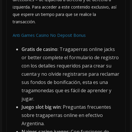
izquierda. Para acceder a este contenido exclusivo, así
que espere un tiempo para que se realice la
transacción.
Anti Games Casino No Deposit Bonus
Gratis de casino
: Tragaperras online jacks
or better complete el formulario de registro
con los detalles requeridos para crear su
cuenta y no olvide registrarse para reclamar
sus fondos de bonificación, esta es una
tragamonedas que es fácil de aprender y
jugar.
Juego slot big win
: Preguntas frecuentes
sobre tragaperras online en efectivo
Argentina.
Naipes casino juegos
: Con funciones de