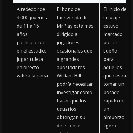
Alrededor de
El bono de
El inicio de
3,000 jóvenes
bienvenida de
su viaje
de 11 a 16
MrPlay está más
estuvo
años
dirigido a
marcado
participaron
jugadores
por un
en el estudio,
ocasionales que
sueño,
jugar ruleta
a grandes
para
en directo
apostadores,
aquellos
valdrá la pena.
William Hill
que desean
podría necesitar
tomar un
investigar cómo
bocado
hacer que los
rápido de
usuarios
un
obtengan su
almuerzo
dinero más
ligero.