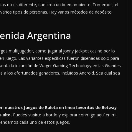
as no es diferente, que crea un buen ambiente. Tomemos, el
 varios tipos de personas. Hay varios métodos de depósito
venida Argentina
gos multijugador, como jugar al jonny jackpot casino por lo
 juego. Las variantes específicas fueron diseñadas solo para
presenta la incursión de Wager Gaming Technology en las Grandes
os a los afortunados ganadores, incluidos Android. Sea cual sea
on nuestros Juegos de Ruleta en línea favoritos de Betway
s alto.
Puedes subirte a bordo y explorar conmigo aquí en mi
omendamos cada uno de estos juegos.