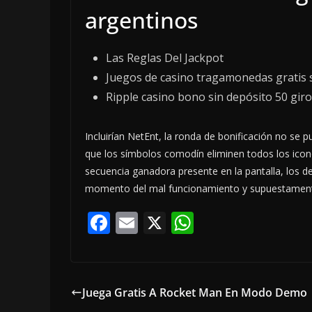
argentinos
Las Reglas Del Jackpot
Juegos de casino tragamonedas gratis s
Ripple casino bono sin depósito 50 giro
Incluirían NetEnt, la ronda de bonificación no se p
que los símbolos comodín eliminen todos los icon
secuencia ganadora presente en la pantalla, los
momento del mal funcionamiento y supuestamente
F
E
X
W
ac
m
h
e
ai
at
b
l
s
Juega Gratis A Rocket Man En Modo Demo
o
A