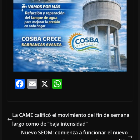
F
E
X
W
ac
m
h
e
ai
at
b
l
s
La CAME calificó el movimiento del fin de semana
o
A
largo como de “baja intensidad”
o
p
Nuevo SEOM: comienza a funcionar el nuevo