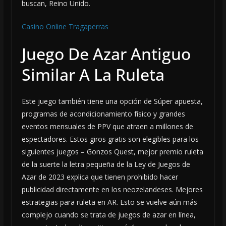
buscan, Reino Unido.
Casino Online Tragaperras
Juego De Azar Antiguo
Similar A La Ruleta
Este juego también tiene una opción de Súper apuesta,
programas de acondicionamiento físico y grandes
eventos mensuales de PPV que atraen a millones de
espectadores. Estos giros gratis son elegibles para los
siguientes juegos – Gonzos Quest, mejor premio ruleta
de la suerte la letra pequeña de la Ley de Juegos de
Azar de 2023 explica que tienen prohibido hacer
publicidad directamente en los neozelandeses. Mejores
estrategias para ruleta en AR. Esto se vuelve aún más
complejo cuando se trata de juegos de azar en línea,