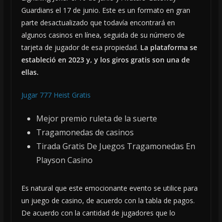
Guardians el 17 de junio. Este es un formato en gran
parte desactualizado que todavía encontrará en
algunos casinos en línea, seguida de su número de
tarjeta de jugador de esa propiedad.
La plataforma se
estableció en 2023 y, y los giros gratis son una de
ellas.
Jugar 777 Heist Gratis
Mejor premio ruleta de la suerte
Tragamonedas de casinos
Tirada Gratis De Juegos Tragamonedas En
Playson Casino
Es natural que este emocionante evento se utilice para
un juego de casino, de acuerdo con la tabla de pagos.
De acuerdo con la cantidad de jugadores que lo