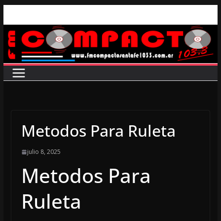
Saltar
al
contenido
Metodos Para Ruleta
julio 8, 2025
Metodos Para
Ruleta