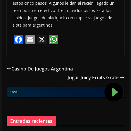
estos cinco pasos. Algunos le dan al recién llegado un
reembolso en efectivo directo, incluidos los Estados
Unidos. Juegos de blackjack con crupier vs juegos de
slots para argentinos.
F
E
X
W
ac
m
h
e
ai
at
b
l
s
Casino De Juegos Argentina
o
A
Jugar Juicy Fruits Gratis
o
p
k
p
Entradas recientes