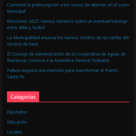
Comenzó la preinscripción a los cursos de idiomas en el Liceo
Municipal
Elecciones 2027: nuevos números sobre un eventual balotaje
entre Milei y Kicillof
La Municipalidad anuncia los nuevos montos de las tarifas del
servicio de taxis
El Consejo de Administración de la Cooperativa de Aguas de
Barrancas convoca a la Asamblea General Ordinaria
Pullaro impulsa una inversión para transformar el Puerto
Santa Fe
Categorías
Diputados
Educación
Locales