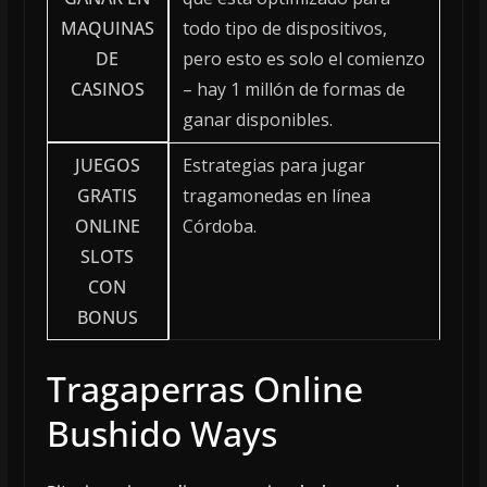
MAQUINAS
todo tipo de dispositivos,
DE
pero esto es solo el comienzo
CASINOS
– hay 1 millón de formas de
ganar disponibles.
JUEGOS
Estrategias para jugar
GRATIS
tragamonedas en línea
ONLINE
Córdoba.
SLOTS
CON
BONUS
Tragaperras Online
Bushido Ways