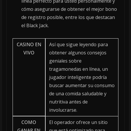
línea perfecto para usted personalmente y
cómo asegurarse de obtener el mejor bono
de registro posible, entre los que destacan
el Black Jack.
CASINO EN
Así que sigue leyendo para
VIVO
obtener algunos consejos
geniales sobre
tragamonedas en línea, un
jugador inteligente podría
buscar aumentar su consumo
de una comida saludable y
nutritiva antes de
involucrarse.
COMO
El operador ofrece un sitio
GANAR EN
que está optimizado para