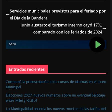
e
ai
at
b
l
s
Servicios municipales previstos para el feriado por
o
A
el Día de la Bandera
o
p
Junio austero: el turismo interno cayó 17%,
k
p
comparado con los feriados de 2024
Entradas recientes
Comenzó la preinscripción a los cursos de idiomas en el Liceo
Municipal
Elecciones 2027: nuevos números sobre un eventual balotaje
entre Milei y Kicillof
La Municipalidad anuncia los nuevos montos de las tarifas del