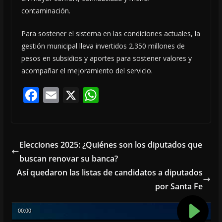
contaminación.
Para sostener el sistema en las condiciones actuales, la
gestión municipal lleva invertidos 2.350 millones de
pesos en subsidios y aportes para sostener valores y
acompañar el mejoramiento del servicio.
F
E
X
W
ac
m
h
e
ai
at
b
l
s
Elecciones 2025: ¿Quiénes son los diputados que
o
A
buscan renovar su banca?
o
p
Así quedaron las listas de candidatos a diputados
k
p
por Santa Fe