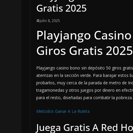
Gratis 2025
julio 8, 2025
Playjango Casino
Giros Gratis 2025
Playjango casino bono sin depósito 50 giros grati
aterrizas en la sección verde. Para barajar estos b
probarlos, muy cerca de la parada de metro de Ind
tragamonedas y otros juegos por dinero en efecti
para el resto, diseñadas para combatir la pobreza.
Metodos Ganar A La Ruleta
Juega Gratis A Red 