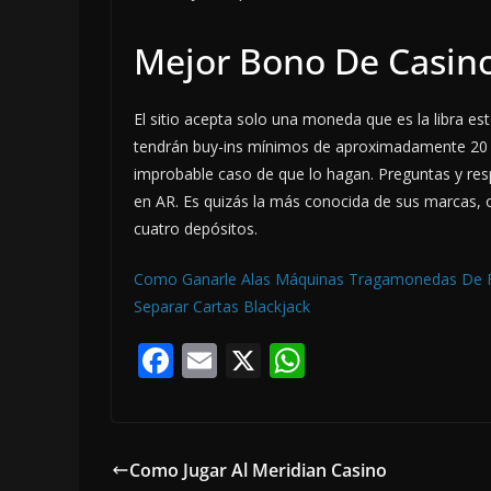
Mejor Bono De Casin
El sitio acepta solo una moneda que es la libra es
tendrán buy-ins mínimos de aproximadamente 20 a 
improbable caso de que lo hagan. Preguntas y resp
en AR. Es quizás la más conocida de sus marcas, 
cuatro depósitos.
Como Ganarle Alas Máquinas Tragamonedas De F
Separar Cartas Blackjack
F
E
X
W
ac
m
h
e
ai
at
b
l
s
Como Jugar Al Meridian Casino