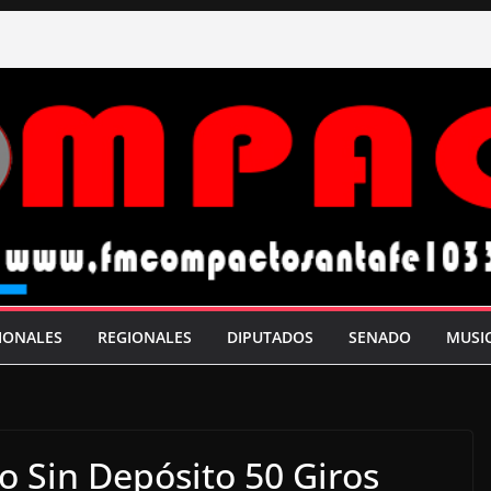
IONALES
REGIONALES
DIPUTADOS
SENADO
MUSI
o Sin Depósito 50 Giros