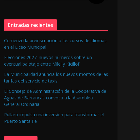
Entradas recientes
Comenzó la preinscripción a los cursos de idiomas
en el Liceo Municipal
Elecciones 2027: nuevos números sobre un
eventual balotaje entre Milei y Kicillof
La Municipalidad anuncia los nuevos montos de las
tarifas del servicio de taxis
El Consejo de Administración de la Cooperativa de
Aguas de Barrancas convoca a la Asamblea
General Ordinaria
Pullaro impulsa una inversión para transformar el
Puerto Santa Fe