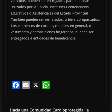
vehículos, pueden ser entregados para que sean
utilizados por la Policía, Institutos Penitenciarios,
Educativos o Asistenciales del Estado Provincial.
También pueden ser rematados, o bien, compactados.
Los elementos de cocina y muebles en general, o
vestimenta y demás bienes hogareños, pueden ser
entregados a entidades de beneficencia.
F
E
X
W
ac
m
h
e
ai
at
b
l
s
Hacia una Comunidad Cardioprotegida: la