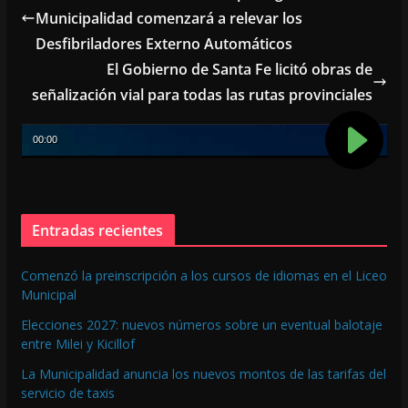
o
A
Municipalidad comenzará a relevar los
o
p
Desfibriladores Externo Automáticos
k
p
El Gobierno de Santa Fe licitó obras de
señalización vial para todas las rutas provinciales
Entradas recientes
Comenzó la preinscripción a los cursos de idiomas en el Liceo
Municipal
Elecciones 2027: nuevos números sobre un eventual balotaje
entre Milei y Kicillof
La Municipalidad anuncia los nuevos montos de las tarifas del
servicio de taxis