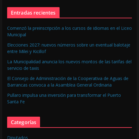
Entradas recientes
Comenzó la preinscripción a los cursos de idiomas en el Liceo
Municipal
Elecciones 2027: nuevos números sobre un eventual balotaje
entre Milei y Kicillof
La Municipalidad anuncia los nuevos montos de las tarifas del
servicio de taxis
El Consejo de Administración de la Cooperativa de Aguas de
Barrancas convoca a la Asamblea General Ordinaria
Pullaro impulsa una inversión para transformar el Puerto
Santa Fe
Categorías
Diputados