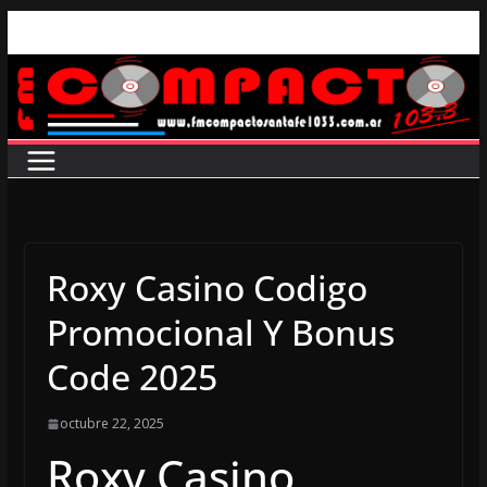
Saltar
al
contenido
Roxy Casino Codigo
Promocional Y Bonus
Code 2025
octubre 22, 2025
Roxy Casino