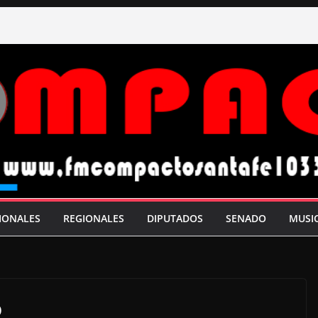
IONALES
REGIONALES
DIPUTADOS
SENADO
MUSI
o