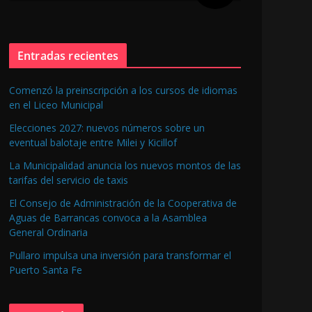
Entradas recientes
Comenzó la preinscripción a los cursos de idiomas
en el Liceo Municipal
Elecciones 2027: nuevos números sobre un
eventual balotaje entre Milei y Kicillof
La Municipalidad anuncia los nuevos montos de las
tarifas del servicio de taxis
El Consejo de Administración de la Cooperativa de
Aguas de Barrancas convoca a la Asamblea
General Ordinaria
Pullaro impulsa una inversión para transformar el
Puerto Santa Fe