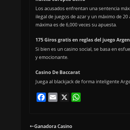
Los acusados enfrentan una sentencia máxi
ilegal de juegos de azar y un máximo de 20 
máxima es de 6,000 veces su apuesta.
175 Giros gratis en reglas del juego Arge
Si bien es un casino social, se basa en esf
y emocionante.
Casino De Baccarat
Juega al blackjack de forma inteligente Arg
F
E
X
W
ac
m
h
e
ai
at
b
l
s
Ganadora Casino