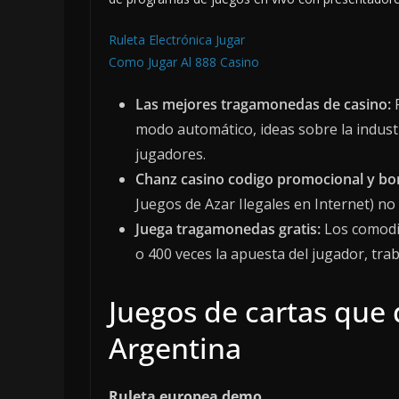
Ruleta Electrónica Jugar
Como Jugar Al 888 Casino
Las mejores tragamonedas de casino:
P
modo automático, ideas sobre la indust
jugadores.
Chanz casino codigo promocional y bo
Juegos de Azar Ilegales en Internet) no 
Juega tragamonedas gratis:
Los comodin
o 400 veces la apuesta del jugador, tra
Juegos de cartas que
Argentina
Ruleta europea demo