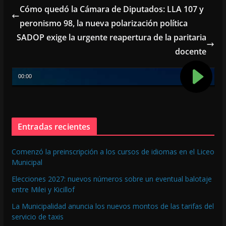
b
l
s
Cómo quedó la Cámara de Diputados: LLA 107 y
o
A
peronismo 98, la nueva polarización política
o
p
SADOP exige la urgente reapertura de la paritaria
k
p
docente
Entradas recientes
Comenzó la preinscripción a los cursos de idiomas en el Liceo
Municipal
Elecciones 2027: nuevos números sobre un eventual balotaje
entre Milei y Kicillof
La Municipalidad anuncia los nuevos montos de las tarifas del
servicio de taxis