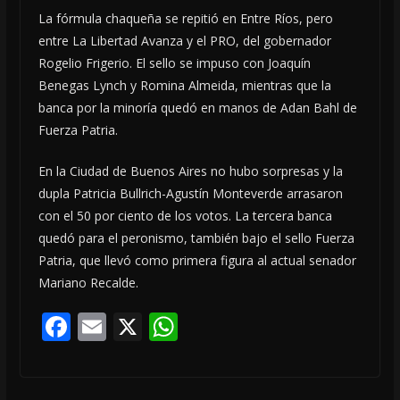
La fórmula chaqueña se repitió en Entre Ríos, pero
entre La Libertad Avanza y el PRO, del gobernador
Rogelio Frigerio. El sello se impuso con Joaquín
Benegas Lynch y Romina Almeida, mientras que la
banca por la minoría quedó en manos de Adan Bahl de
Fuerza Patria.
En la Ciudad de Buenos Aires no hubo sorpresas y la
dupla Patricia Bullrich-Agustín Monteverde arrasaron
con el 50 por ciento de los votos. La tercera banca
quedó para el peronismo, también bajo el sello Fuerza
Patria, que llevó como primera figura al actual senador
Mariano Recalde.
F
E
X
W
ac
m
h
e
ai
at