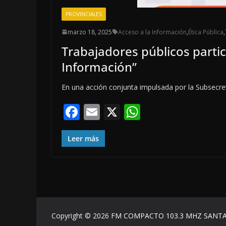
PROVINCIALES
marzo 18, 2025
Acceso a la Información
,
Ética Pública
,
Trabajadores públicos partic
Información”
En una acción conjunta impulsada por la Subsecret
F
E
X
W
ac
m
h
e
ai
at
Leer más
b
l
s
o
A
o
p
k
p
Copyright © 2026
FM COMPACTO 103.3 MHZ SANTA