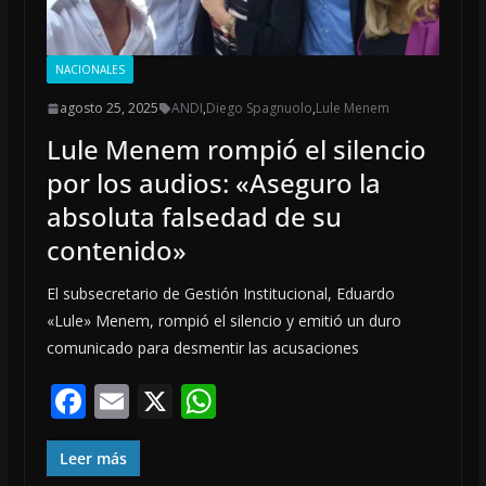
NACIONALES
agosto 25, 2025
ANDI
,
Diego Spagnuolo
,
Lule Menem
Lule Menem rompió el silencio
por los audios: «Aseguro la
absoluta falsedad de su
contenido»
El subsecretario de Gestión Institucional, Eduardo
«Lule» Menem, rompió el silencio y emitió un duro
comunicado para desmentir las acusaciones
F
E
X
W
ac
m
h
e
ai
at
Leer más