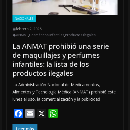
NACIONALES
febrero 2, 2026
ANMAT
,
Cosméticos Infantiles
,
Productos Ilegales
La ANMAT prohibió una serie
de maquillajes y perfumes
infantiles: la lista de los
productos ilegales
La Administración Nacional de Medicamentos,
Alimentos y Tecnología Médica (ANMAT) prohibió este
lunes el uso, la comercialización y la publicidad
F
E
X
W
ac
m
h
Leer más