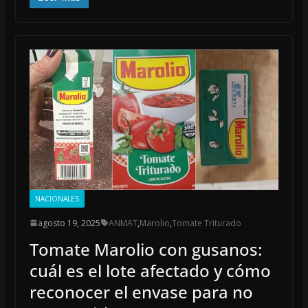
e
ai
at
b
l
s
o
A
o
p
k
p
NACIONALES
agosto 19, 2025
ANMAT
,
Marolio
,
Tomate Triturado
Tomate Marolio con gusanos:
cuál es el lote afectado y cómo
reconocer el envase para no