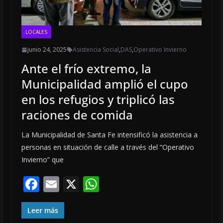
LOCALES
junio 24, 2025
Asistencia Social
,
DAS
,
Operativo Invierno
Ante el frío extremo, la
Municipalidad amplió el cupo
en los refugios y triplicó las
raciones de comida
La Municipalidad de Santa Fe intensificó la asistencia a
personas en situación de calle a través del “Operativo
Invierno” que
F
E
X
W
ac
m
h
e
ai
at
Leer más