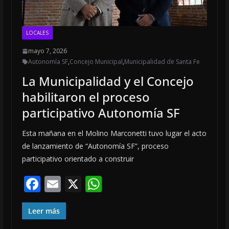
LOCALES
mayo 7, 2026
Autonomía SF
,
Concejo Municipal
,
Municipalidad de Santa Fe
La Municipalidad y el Concejo
habilitaron el proceso
participativo Autonomía SF
Esta mañana en el Molino Marconetti tuvo lugar el acto
de lanzamiento de “Autonomía SF”, proceso
participativo orientado a construir
F
E
X
W
ac
m
h
e
ai
at
Leer más