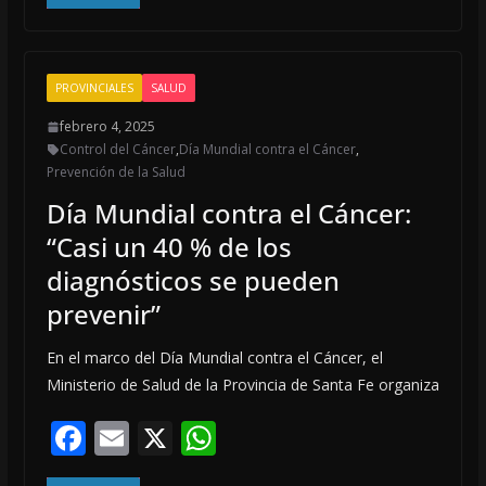
e
ai
at
b
l
s
o
A
PROVINCIALES
SALUD
o
p
febrero 4, 2025
k
p
Control del Cáncer
,
Día Mundial contra el Cáncer
,
Prevención de la Salud
Día Mundial contra el Cáncer:
“Casi un 40 % de los
diagnósticos se pueden
prevenir”
En el marco del Día Mundial contra el Cáncer, el
Ministerio de Salud de la Provincia de Santa Fe organiza
F
E
X
W
ac
m
h