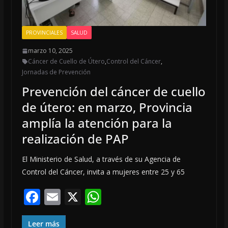
PROVINCIALES
SALUD
marzo 10, 2025
Cáncer de Cuello de Útero
,
Control del Cáncer
,
Jornadas de Prevención
Prevención del cáncer de cuello
de útero: en marzo, Provincia
amplía la atención para la
realización de PAP
El Ministerio de Salud, a través de su Agencia de
Control del Cáncer, invita a mujeres entre 25 y 65
F
E
X
W
ac
m
h
Leer más