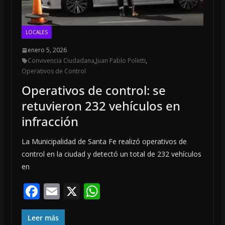
LOCALES
enero 5, 2026
Convivencia Ciudadana
,
Juan Pablo Poletti
,
Operativos de Control
Operativos de control: se
retuvieron 232 vehículos en
infracción
La Municipalidad de Santa Fe realizó operativos de
control en la ciudad y detectó un total de 232 vehículos
en
F
E
X
W
ac
m
h
e
ai
at
Leer más