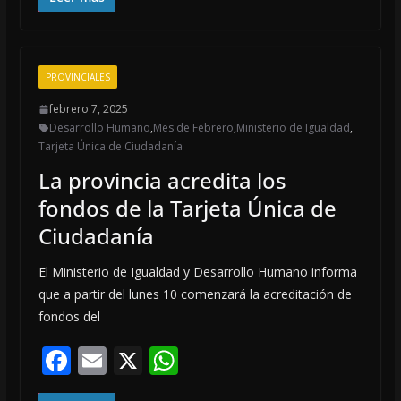
e
ai
at
b
l
s
o
A
PROVINCIALES
o
p
febrero 7, 2025
k
p
Desarrollo Humano
,
Mes de Febrero
,
Ministerio de Igualdad
,
Tarjeta Única de Ciudadanía
La provincia acredita los
fondos de la Tarjeta Única de
Ciudadanía
El Ministerio de Igualdad y Desarrollo Humano informa
que a partir del lunes 10 comenzará la acreditación de
fondos del
F
E
X
W
ac
m
h