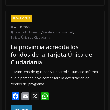
b
l
s
o
A
PROVINCIALES
o
p
julio 8, 2025
k
p
Desarrollo Humano
,
Ministerio de Igualdad
,
Tarjeta Única de Ciudadanía
La provincia acredita los
fondos de la Tarjeta Única de
Ciudadanía
El Ministerio de Igualdad y Desarrollo Humano informa
que a partir de hoy, comenzará la acreditación de
fondos del programa
F
E
X
W
ac
m
h
Leer más