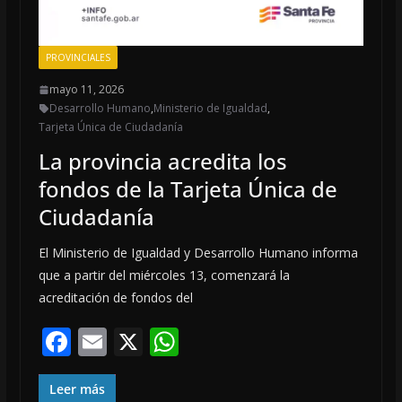
PROVINCIALES
mayo 11, 2026
Desarrollo Humano
,
Ministerio de Igualdad
,
Tarjeta Única de Ciudadanía
La provincia acredita los
fondos de la Tarjeta Única de
Ciudadanía
El Ministerio de Igualdad y Desarrollo Humano informa
que a partir del miércoles 13, comenzará la
acreditación de fondos del
F
E
X
W
ac
m
h
e
ai
at
Leer más