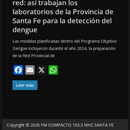
red: así trabajan los
laboratorios de la Provincia de
Santa Fe para la detección del
dengue
Las medidas planificadas dentro del Programa Objetivo
Dengue incluyeron durante el año 2024, la preparación
de la Red Provincial de
F
E
X
W
ac
m
h
e
ai
at
Leer más
b
l
s
o
A
o
p
k
p
Copyright © 2026
FM COMPACTO 103.3 MHZ SANTA FE
.