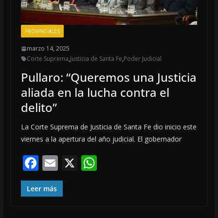
PROVINCIALES
marzo 14, 2025
Corte Suprema
,
Justicia de Santa Fe
,
Poder Judicial
Pullaro: “Queremos una Justicia
aliada en la lucha contra el
delito”
La Corte Suprema de Justicia de Santa Fe dio inicio este
viernes a la apertura del año judicial. El gobernador
F
E
X
W
ac
m
h
e
ai
at
Leer más
b
l
s