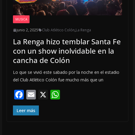
MUSICA
junio 2, 2025
Club Atlético Colón
,
La Renga
La Renga hizo temblar Santa Fe
con un show inolvidable en la
cancha de Colón
Lo que se vivió este sabado por la noche en el estadio
del Club Atlético Colón fue mucho más que un
F
E
X
W
ac
m
h
e
ai
at
Leer más
b
l
s
o
A