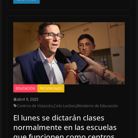
e
ai
at
b
l
s
o
A
o
p
k
p
EDUCACIÓN
PROVINCIALES
abril 9, 2025
Centros de Votación
,
Ciclo Lectivo
,
Ministerio de Educación
El lunes se dictarán clases
normalmente en las escuelas
que funcionen como centros