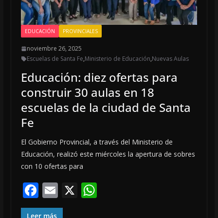
EDUCACIÓN
PROVINCIALES
noviembre 26, 2025
Escuelas de Santa Fe
,
Ministerio de Educación
,
Nuevas Aulas
Educación: diez ofertas para
construir 30 aulas en 18
escuelas de la ciudad de Santa
Fe
El Gobierno Provincial, a través del Ministerio de
Educación, realizó este miércoles la apertura de sobres
con 10 ofertas para
F
E
X
W
ac
m
h
Leer más