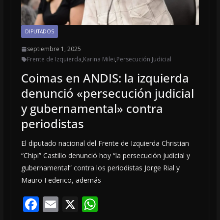
DIPUTADOS
septiembre 1, 2025
Frente de Izquierda
,
Karina Milei
,
Persecución Judicial
Coimas en ANDIS: la izquierda
denunció «persecución judicial
y gubernamental» contra
periodistas
El diputado nacional del Frente de Izquierda Christian
“Chipi” Castillo denunció hoy “la persecución judicial y
gubernamental” contra los periodistas Jorge Rial y
Mauro Federico, además
F
E
X
W
ac
m
h