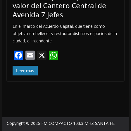
valor del Cantero Central de
Avenida 7 Jefes
En el marco del Acuerdo Capital, que tiene como
objetivo embellecer y restaurar distintos espacios de la
ciudad, el intendente
F
E
X
W
ac
m
h
e
ai
at
Leer más
b
l
s
o
A
o
p
k
p
Copyright © 2026
FM COMPACTO 103.3 MHZ SANTA FE
.