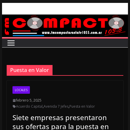
Saltar
al
contenido
Puesta en Valor
LOCALES
febrero 5, 2025
Acuerdo Capital
,
Avenida 7 Jefes
,
Puesta en Valor
Siete empresas presentaron
sus ofertas para la puesta en