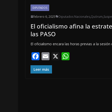
DIPUTADOS
febrero 6, 2025
Diputados Nacionales
,
Quórum
,
Suspe
El oficialismo afina la estr
las PASO
El oficialismo encara las horas previas a la sesi
F
E
X
W
ac
m
h
e
ai
at
Leer más
b
l
s
o
A
o
p
k
p