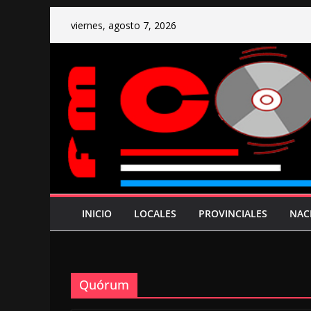
Saltar
viernes, agosto 7, 2026
al
contenido
INICIO
LOCALES
PROVINCIALES
NAC
Quórum