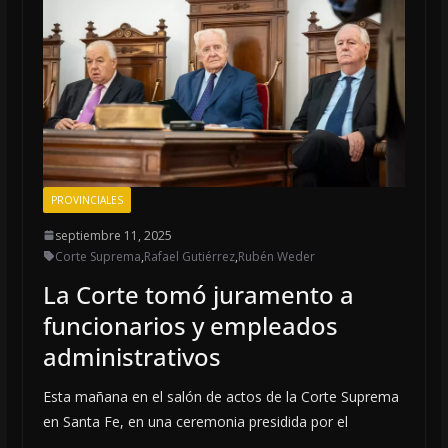
o
p
k
p
PROVINCIALES
septiembre 11, 2025
Corte Suprema
,
Rafael Gutiérrez
,
Rubén Weder
La Corte tomó juramento a
funcionarios y empleados
administrativos
Esta mañana en el salón de actos de la Corte Suprema
en Santa Fe, en una ceremonia presidida por el