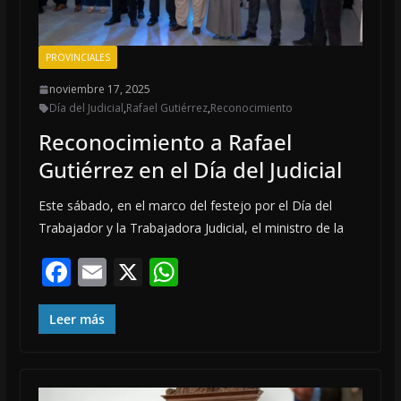
PROVINCIALES
noviembre 17, 2025
Día del Judicial
,
Rafael Gutiérrez
,
Reconocimiento
Reconocimiento a Rafael
Gutiérrez en el Día del Judicial
Este sábado, en el marco del festejo por el Día del
Trabajador y la Trabajadora Judicial, el ministro de la
F
E
X
W
ac
m
h
e
ai
at
Leer más
b
l
s
o
A