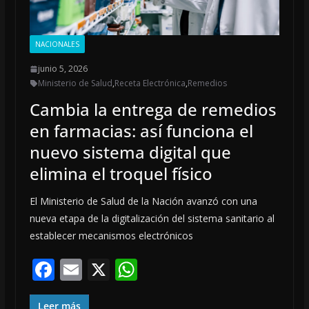
NACIONALES
junio 5, 2026
Ministerio de Salud
,
Receta Electrónica
,
Remedios
Cambia la entrega de remedios
en farmacias: así funciona el
nuevo sistema digital que
elimina el troquel físico
El Ministerio de Salud de la Nación avanzó con una
nueva etapa de la digitalización del sistema sanitario al
establecer mecanismos electrónicos
F
E
X
W
ac
m
h
Leer más