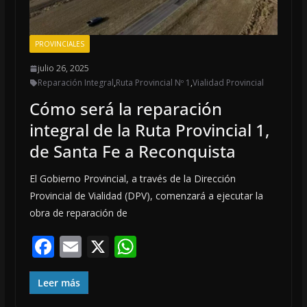
PROVINCIALES
julio 26, 2025
Reparación Integral
,
Ruta Provincial Nº 1
,
Vialidad Provincial
Cómo será la reparación
integral de la Ruta Provincial 1,
de Santa Fe a Reconquista
El Gobierno Provincial, a través de la Dirección
Provincial de Vialidad (DPV), comenzará a ejecutar la
obra de reparación de
F
E
X
W
ac
m
h
e
ai
at
Leer más