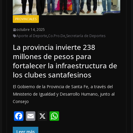
PROVINCIALES
octubre 14, 2025
Aporte al Deporte
,
Co.Pro.De
,
Secretaría de Deportes
La provincia invierte 238
millones de pesos para
fortalecer la infraestructura de
los clubes santafesinos
El Gobierno de la Provincia de Santa Fe, a través del
Ministerio de Igualdad y Desarrollo Humano, junto al
Consejo
F
E
X
W
ac
m
h
Leer más