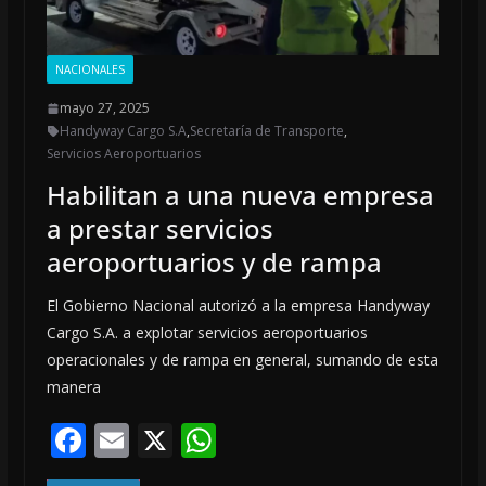
NACIONALES
mayo 27, 2025
Handyway Cargo S.A
,
Secretaría de Transporte
,
Servicios Aeroportuarios
Habilitan a una nueva empresa
a prestar servicios
aeroportuarios y de rampa
El Gobierno Nacional autorizó a la empresa Handyway
Cargo S.A. a explotar servicios aeroportuarios
operacionales y de rampa en general, sumando de esta
manera
F
E
X
W
ac
m
h