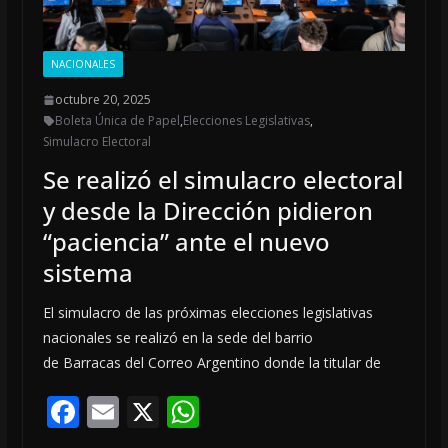
NACIONALES
octubre 20, 2025
Boleta Única de Papel
,
Elecciones Legislativas
,
Simulacro Electoral
Se realizó el simulacro electoral
y desde la Dirección pidieron
“paciencia” ante el nuevo
sistema
El simulacro de las próximas elecciones legislativas
nacionales se realizó en la sede del barrio
de Barracas del Correo Argentino donde la titular de
F
E
X
W
ac
m
h